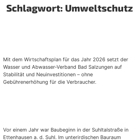
Schlagwort:
Umweltschutz
Wirtschaftsplan 2026: WVS Bad
Salzungen hält Gebühren stabil und
stärkt die regionale Infrastruktur
Mit dem Wirtschaftsplan für das Jahr 2026 setzt der
Wasser und Abwasser-Verband Bad Salzungen auf
Stabilität und Neuinvestitionen – ohne
Gebührenerhöhung für die Verbraucher.
Bau nach Plan: Zentrale
Abwasserentsorgung in
Ettenhausen a. d. Suhl
Vor einem Jahr war Baubeginn in der Suhltalstraße in
Ettenhausen a. d. Suhl. Im unterirdischen Bauraum