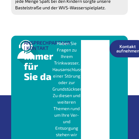
jede Menge Spaß bei den Kindern sorgte unsere
Bastelstraße und der WVS-Wasserspielplatz.
ANSPRECHPARTNER
Haben Sie
Kontakt
| KONTAKT
Fragen zu
aufnehme
Immer
Ihrem
für
Trinkwasser,
Hausanschluss,
Sie da
einer Störung
oder zur
Grundstücksentwässerung?
Zu diesen und
weiteren
Themen rund
um Ihre Ver-
und
Entsorgung
stehen wir