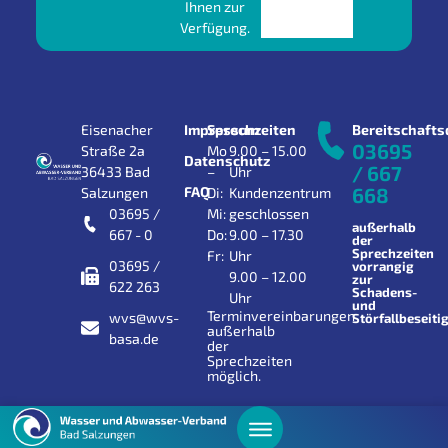
Ihnen zur
Verfügung.
Eisenacher
Impressum
Sprechzeiten
Bereitschafts
03695
Straße 2a
Mo
9.00 – 15.00
Datenschutz
/ 667
36433 Bad
–
Uhr
FAQ
668
Salzungen
Di:
Kundenzentrum
03695 /
Mi:
geschlossen
außerhalb
667 - 0
Do:
9.00 – 17.30
der
Sprechzeiten
Fr:
Uhr
03695 /
vorrangig
9.00 – 12.00
zur
622 263
Schadens-
Uhr
und
Terminvereinbarungen
wvs@wvs-
Störfallbeseiti
außerhalb
basa.de
der
Sprechzeiten
möglich.