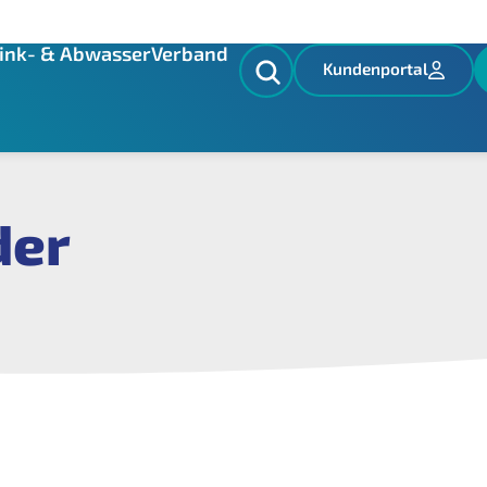
ink- & Abwasser
Verband
Kundenportal
der