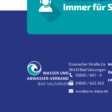
Immer für S
Eisenacher Straße 2a
I
36433 Bad Salzungen
D
03695 / 667 - 0
F
03695 / 622 263
wvs@wvs-basa.de