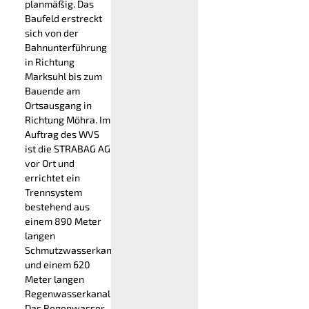
planmäßig. Das
Baufeld erstreckt
sich von der
Bahnunterführung
in Richtung
Marksuhl bis zum
Bauende am
Ortsausgang in
Richtung Möhra. Im
Auftrag des WVS
ist die STRABAG AG
vor Ort und
errichtet ein
Trennsystem
bestehend aus
einem 890 Meter
langen
Schmutzwasserkanal
und einem 620
Meter langen
Regenwasserkanal.
Das Regenwasser