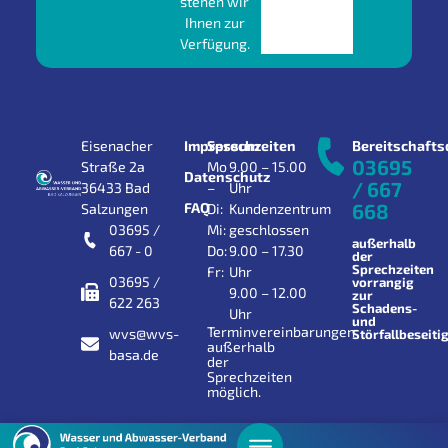
stehen wir
Ihnen zur
Verfügung.
Eisenacher
Impressum
Sprechzeiten
Bereitschafts
03695
Straße 2a
Mo
9.00 – 15.00
Datenschutz
/ 667
36433 Bad
–
Uhr
FAQ
668
Salzungen
Di:
Kundenzentrum
03695 /
Mi:
geschlossen
außerhalb
667 - 0
Do:
9.00 – 17.30
der
Sprechzeiten
Fr:
Uhr
03695 /
vorrangig
9.00 – 12.00
zur
622 263
Schadens-
Uhr
und
Terminvereinbarungen
wvs@wvs-
Störfallbeseiti
außerhalb
basa.de
der
Sprechzeiten
möglich.