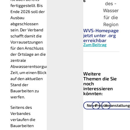
6
fertiggestellt. Bis
Ende 2026 soll der
Ausbau
abgeschlossen
sein. Der Verband
WVS-Homepage
jetzt unter .org
schafft damit die
erreichbar
Vorrausetzungen
Zum Beitrag
für den Anschluss
der Ortslage an die
zentrale
Abwasserentsorgung.
Zeit, um einen Blick
Weitere
Themen die Sie
auf den aktuellen
noch
Stand der
interessieren
Bauarbeiten zu
könnten:
werfen.
News
Presse
Veranstaltun
Seitens des
Verbandes
verlaufen die
Bauarbeiten