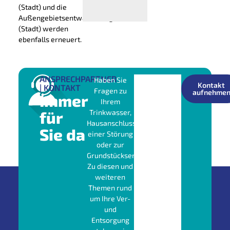
(Stadt) und die
Außengebietsentwässerung
(Stadt) werden
ebenfalls erneuert.
ANSPRECHPARTNER
Haben Sie
Kontakt
| KONTAKT
Fragen zu
aufnehme
Immer
Ihrem
für
Trinkwasser,
Hausanschluss,
Sie da
einer Störung
oder zur
Grundstücksentwässerung?
Zu diesen und
weiteren
Themen rund
um Ihre Ver-
und
Entsorgung