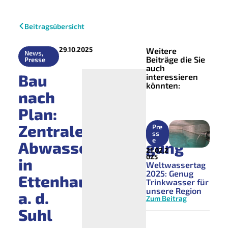
Beitragsübersicht
29.10.2025
Weitere
News
,
Beiträge die Sie
Presse
auch
Bau
interessieren
könnten:
nach
Plan:
Zentrale
Pre
ss
e
Abwasserentsorgung
21.02.2
025
in
Weltwassertag
2025: Genug
Ettenhausen
Trinkwasser für
unsere Region
a. d.
Zum Beitrag
Suhl