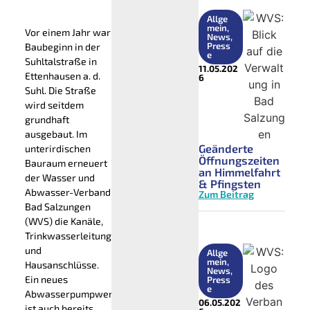
Allge
mein
,
Vor einem Jahr war
News
,
Press
Baubeginn in der
e
Suhltalstraße in
11.05.202
Ettenhausen a. d.
6
Suhl. Die Straße
wird seitdem
grundhaft
ausgebaut. Im
Geänderte
unterirdischen
Öffnungszeiten
Bauraum erneuert
an Himmelfahrt
der Wasser und
& Pfingsten
Abwasser-Verband
Zum Beitrag
Bad Salzungen
(WVS) die Kanäle,
Trinkwasserleitungen
und
Allge
mein
,
Hausanschlüsse.
News
,
Ein neues
Press
e
Abwasserpumpwerk
06.05.202
ist auch bereits