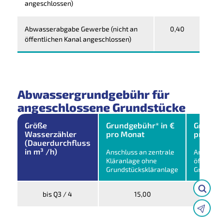
angeschlossen)
Abwasserabgabe Gewerbe (nicht an
0,40
öffentlichen Kanal angeschlossen)
Abwassergrundgebühr für
angeschlossene Grundstücke
Größe
Grundgebühr* in €
Grund
Wasserzähler
pro Monat
pro M
(Dauerdurchfluss
in m³ /h)
Anschluss an zentrale
Anschl
Kläranlage ohne
öffentl
Grundstückskläranlage
Grunds
bis Q3 / 4
15,00