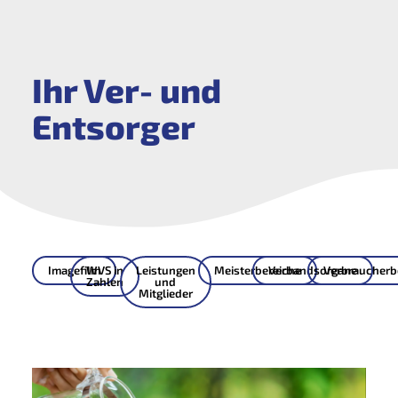
Ihr Ver- und
Entsorger
Imagefilm
WVS in
Leistungen
Meisterbereiche
Verbandsorgane
Verbraucherbe
Zahlen
und
Mitglieder