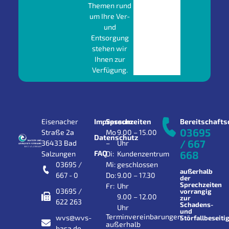
Themen rund
um Ihre Ver-
und
Entsorgung
stehen wir
Ihnen zur
Verfügung.
Eisenacher
Impressum
Sprechzeiten
Bereitschafts
03695
Straße 2a
Mo
9.00 – 15.00
Datenschutz
/ 667
36433 Bad
–
Uhr
FAQ
668
Salzungen
Di:
Kundenzentrum
03695 /
Mi:
geschlossen
außerhalb
667 - 0
Do:
9.00 – 17.30
der
Sprechzeiten
Fr:
Uhr
03695 /
vorrangig
9.00 – 12.00
zur
622 263
Schadens-
Uhr
und
Terminvereinbarungen
wvs@wvs-
Störfallbeseiti
außerhalb
basa.de