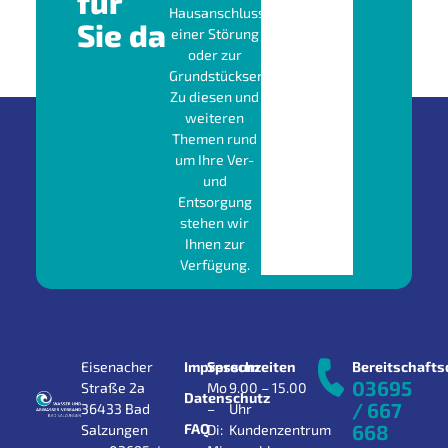
für
Hausanschluss,
Sie da
einer Störung
oder zur
Grundstücksentwässerung?
Zu diesen und
weiteren
Themen rund
um Ihre Ver-
und
Entsorgung
stehen wir
Ihnen zur
Verfügung.
Eisenacher
Impressum
Sprechzeiten
Bereitschafts
03695
Straße 2a
Mo
9.00 – 15.00
Datenschutz
/ 667
36433 Bad
–
Uhr
FAQ
668
Salzungen
Di:
Kundenzentrum