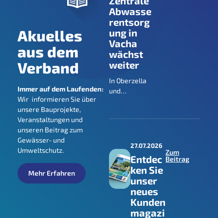
Zentrale
Abwasse
rentsorg
Akuelles
ung in
Vacha
aus dem
wächst
Verband
weiter
In Oberzella
Immer auf dem Laufenden:
und
Wir informieren Sie über
Völkershause
unsere Bauprojekte,
n ist der Weg
Veranstaltungen und
frei für den
unseren Beitrag zum
Anschluss
Gewässer- und
weiterer
27.07.2026
Umweltschutz.
Grundstücke
Zum
Entdec
Beitrag
an die
ken Sie
zentrale
Mehr Erfahren
unser
Abwasserents
neues
orgung.
Kunden
magazi