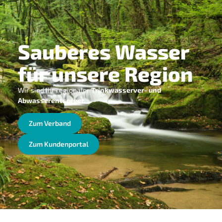
Sauberes Wasser
für unsere Region
Wir sind Ihr regionaler
Trinkwasserver- und
Abwasserentsorger.
Zum Verband
Zum Kundenportal