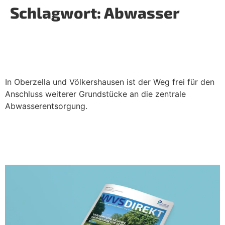
Schlagwort:
Abwasser
Zentrale Abwasserentsorgung in
Vacha wächst weiter
In Oberzella und Völkershausen ist der Weg frei für den
Anschluss weiterer Grundstücke an die zentrale
Abwasserentsorgung.
Entdecken Sie unser neues
Kundenmagazin – neu dabei: Willis
Wasserwelt