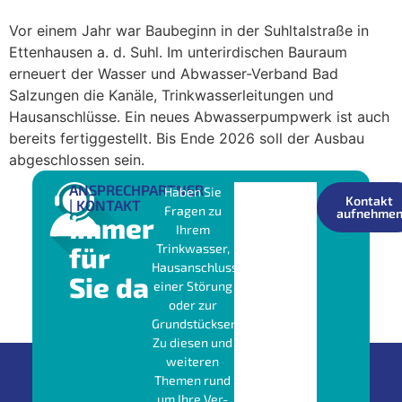
Vor einem Jahr war Baubeginn in der Suhltalstraße in
Ettenhausen a. d. Suhl. Im unterirdischen Bauraum
erneuert der Wasser und Abwasser-Verband Bad
Salzungen die Kanäle, Trinkwasserleitungen und
Hausanschlüsse. Ein neues Abwasserpumpwerk ist auch
bereits fertiggestellt. Bis Ende 2026 soll der Ausbau
abgeschlossen sein.
ANSPRECHPARTNER
Haben Sie
Kontakt
| KONTAKT
Fragen zu
aufnehme
Immer
Ihrem
für
Trinkwasser,
Hausanschluss,
Sie da
einer Störung
oder zur
Grundstücksentwässerung?
Zu diesen und
weiteren
Themen rund
um Ihre Ver-