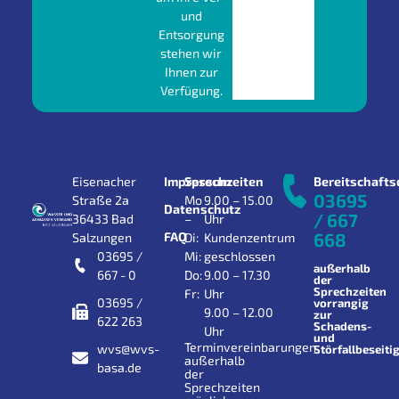
und
Entsorgung
stehen wir
Ihnen zur
Verfügung.
Eisenacher
Impressum
Sprechzeiten
Bereitschafts
03695
Straße 2a
Mo
9.00 – 15.00
Datenschutz
/ 667
36433 Bad
–
Uhr
FAQ
668
Salzungen
Di:
Kundenzentrum
03695 /
Mi:
geschlossen
außerhalb
667 - 0
Do:
9.00 – 17.30
der
Sprechzeiten
Fr:
Uhr
03695 /
vorrangig
9.00 – 12.00
zur
622 263
Schadens-
Uhr
und
Terminvereinbarungen
wvs@wvs-
Störfallbeseiti
außerhalb
basa.de
der
Sprechzeiten