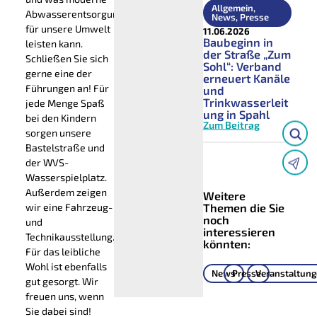
Allgemein
,
Abwasserentsorgung
News
,
Presse
für unsere Umwelt
11.06.2026
Baubeginn in
leisten kann.
der Straße „Zum
Schließen Sie sich
Sohl“: Verband
gerne eine der
erneuert Kanäle
Führungen an! Für
und
Trinkwasserleit
jede Menge Spaß
ung in Spahl
bei den Kindern
Zum Beitrag
sorgen unsere
Bastelstraße und
der WVS-
Wasserspielplatz.
Außerdem zeigen
Weitere
wir eine Fahrzeug-
Themen die Sie
noch
und
interessieren
Technikausstellung.
könnten:
Für das leibliche
Wohl ist ebenfalls
News
Presse
Veranstaltun
gut gesorgt. Wir
freuen uns, wenn
Sie dabei sind!