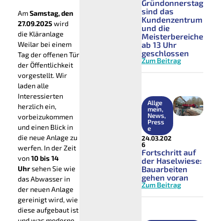
Gründonnerstag
sind das
Am
Samstag, den
Kundenzentrum
27.09.2025
wird
und die
die Kläranlage
Meisterbereiche
Weilar bei einem
ab 13 Uhr
geschlossen
Tag der offenen Tür
Zum Beitrag
der Öffentlichkeit
vorgestellt. Wir
laden alle
Interessierten
Allge
herzlich ein,
mein
,
News
,
vorbeizukommen
Press
und einen Blick in
e
die neue Anlage zu
24.03.202
6
werfen. In der Zeit
Fortschritt auf
von
10 bis 14
der Haselwiese:
Bauarbeiten
Uhr
sehen Sie wie
gehen voran
das Abwasser in
Zum Beitrag
der neuen Anlage
gereinigt wird, wie
diese aufgebaut ist
und was moderne