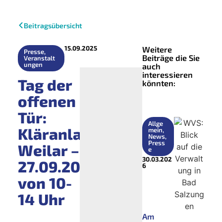
Beitragsübersicht
15.09.2025
Weitere
Presse
,
Beiträge die Sie
Veranstalt
ungen
auch
interessieren
Tag der
könnten:
offenen
Tür:
Allge
Kläranlage
mein
,
News
,
Press
Weilar –
e
30.03.202
27.09.2025
6
von 10-
14 Uhr
Am