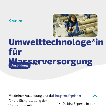
Zurück
Umwelttechnologe*in
für
Wasserversorgung
m/w/d
Ausbildung
Mit deiner Ausbildung bist du
Hauptaufgaben
für die Sicherstellung der
Du bist Experte in der
Versorgung mit