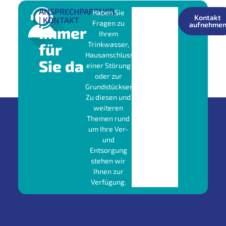
ANSPRECHPARTNER
Haben Sie
Kontakt
| KONTAKT
Fragen zu
aufnehme
Immer
Ihrem
für
Trinkwasser,
Hausanschluss,
Sie da
einer Störung
oder zur
Grundstücksentwässerung?
Zu diesen und
weiteren
Themen rund
um Ihre Ver-
und
Entsorgung
stehen wir
Ihnen zur
Verfügung.