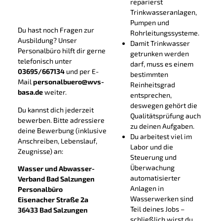
reparierst
Ausbildung herunterladen
Trinkwasseranlagen,
(PDF)
Pumpen und
Du hast noch Fragen zur
Rohrleitungssysteme.
Ausbildung? Unser
Damit Trinkwasser
Personalbüro hilft dir gerne
getrunken werden
telefonisch unter
darf, muss es einem
03695/667134
und per E-
bestimmten
Mail
personalbuero@wvs-
Reinheitsgrad
basa.de
weiter.
entsprechen,
deswegen gehört die
Du kannst dich jederzeit
Qualitätsprüfung auch
bewerben. Bitte adressiere
zu deinen Aufgaben.
deine Bewerbung (inklusive
Du arbeitest viel im
Anschreiben, Lebenslauf,
Labor und die
Zeugnisse) an:
Steuerung und
Überwachung
Wasser und Abwasser-
automatisierter
Verband Bad Salzungen
Anlagen in
Personalbüro
Wasserwerken sind
Eisenacher Straße 2a
Teil deines Jobs –
36433 Bad Salzungen
schließlich wirst du