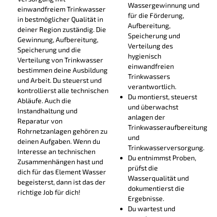
Wassergewinnung und
einwandfreiem Trinkwasser
für die Förderung,
in bestmöglicher Qualität in
Aufbereitung,
deiner Region zuständig. Die
Speicherung und
Gewinnung, Aufbereitung,
Verteilung des
Speicherung und die
hygienisch
Verteilung von Trinkwasser
einwandfreien
bestimmen deine Ausbildung
Trinkwassers
und Arbeit. Du steuerst und
verantwortlich.
kontrollierst alle technischen
Du montierst, steuerst
Abläufe. Auch die
und überwachst
Instandhaltung und
anlagen der
Reparatur von
Trinkwasseraufbereitung
Rohrnetzanlagen gehören zu
und
deinen Aufgaben. Wenn du
Trinkwasserversorgung.
Interesse an technischen
Du entnimmst Proben,
Zusammenhängen hast und
prüfst die
dich für das Element Wasser
Wasserqualität und
begeisterst, dann ist das der
dokumentierst die
richtige Job für dich!
Ergebnisse.
Du wartest und
Informationen zur