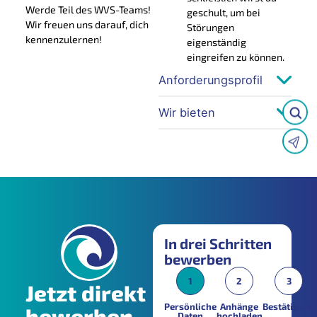
Werde Teil des WVS-Teams!
geschult, um bei
Wir freuen uns darauf, dich
Störungen
kennenzulernen!
eigenständig
eingreifen zu können.
Anforderungsprofil
Wir bieten
In drei Schritten
bewerben
1
2
3
Jetzt direkt
Persönliche
Anhänge
Bestätigung
bewerben
Daten
hochladen