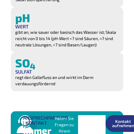
pH
WERT
gibt an, wie sauer oder basisch das Wasser ist; Skala
reicht von 0 bis 14 (pH-Wert <7 sind Säuren, =7 sind
neutrale Lösungen, >7 sind Basen/Laugen)
SO
4
SULFAT
regt den Gallefluss an und wirkt im Darm
verdauungsfördernd
ANSPRECHPARTNER
Haben Sie
Kontakt
| KONTAKT
Fragen zu
aufnehme
Immer
Ihrem