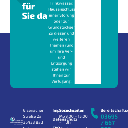
für
Trinkwasser,
Hausanschluss,
Sie da
einer Störung
oder zur
Grundstücksentwässerung?
Zu diesen und
weiteren
Themen rund
um Ihre Ver-
und
Entsorgung
stehen wir
Ihnen zur
Verfügung.
Eisenacher
Impressum
Sprechzeiten
Bereitschafts
03695
Straße 2a
Mo
9.00 – 15.00
Datenschutz
/ 667
36433 Bad
–
Uhr
FAQ