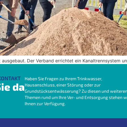
t ausgebaut. Der Verband errichtet ein Kanaltrennsystem un
KONTAKT
Haben Sie Fragen zu Ihrem Trinkwasser,
ie da
Hausanschluss, einer Störung oder zur
Grundstücksentwässerung? Zu diesen und weitere
Themen rund um Ihre Ver- und Entsorgung stehen w
Ihnen zur Verfügung.