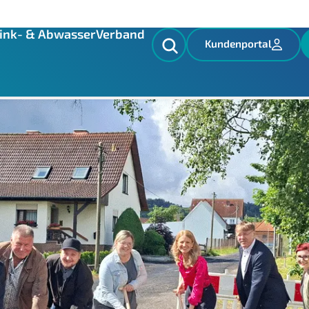
hl
ink- & Abwasser
Verband
Kundenportal
 „Zum Sohl“: Verband erneuert K
pahl