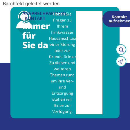
Barchfeld geleitet werden.
ANSPRECHPARTNER
Haben Sie
Kontakt
| KONTAKT
Fragen zu
aufnehme
Immer
Ihrem
für
Trinkwasser,
Hausanschluss,
Sie da
einer Störung
oder zur
Grundstücksentwässerung?
Zu diesen und
weiteren
Themen rund
um Ihre Ver-
und
Entsorgung
stehen wir
Ihnen zur
Verfügung.