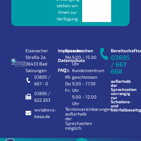
stehen wir
Ihnen zur
Verfügung.
Eisenacher
Impressum
Sprechzeiten
Bereitschafts
03695
Straße 2a
Mo
9.00 – 15.00
Datenschutz
/ 667
36433 Bad
–
Uhr
FAQ
668
Salzungen
Di:
Kundenzentrum
03695 /
Mi:
geschlossen
außerhalb
667 - 0
Do:
9.00 – 17.30
der
Sprechzeiten
Fr:
Uhr
03695 /
vorrangig
9.00 – 12.00
zur
622 263
Schadens-
Uhr
und
Terminvereinbarungen
wvs@wvs-
Störfallbeseiti
außerhalb
basa.de
der
Sprechzeiten
möglich.