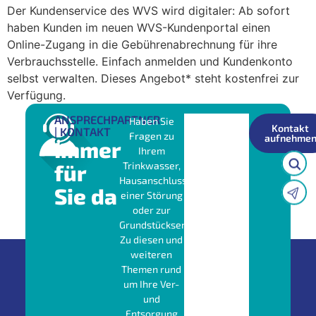
Der Kundenservice des WVS wird digitaler: Ab sofort
haben Kunden im neuen WVS-Kundenportal einen
Online-Zugang in die Gebührenabrechnung für ihre
Verbrauchsstelle. Einfach anmelden und Kundenkonto
selbst verwalten. Dieses Angebot* steht kostenfrei zur
Verfügung.
ANSPRECHPARTNER
Haben Sie
Kontakt
| KONTAKT
Fragen zu
aufnehme
Immer
Ihrem
für
Trinkwasser,
Hausanschluss,
Sie da
einer Störung
oder zur
Grundstücksentwässerung?
Zu diesen und
weiteren
Themen rund
um Ihre Ver-
und
Entsorgung