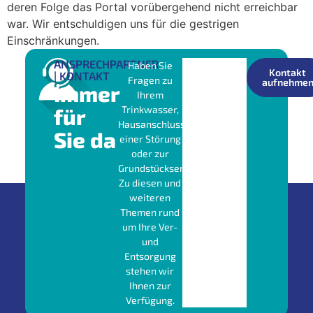
deren Folge das Portal vorübergehend nicht erreichbar
war. Wir entschuldigen uns für die gestrigen
Einschränkungen.
ANSPRECHPARTNER
Haben Sie
Kontakt
| KONTAKT
Fragen zu
aufnehme
Immer
Ihrem
für
Trinkwasser,
Hausanschluss,
Sie da
einer Störung
oder zur
Grundstücksentwässerung?
Zu diesen und
weiteren
Themen rund
um Ihre Ver-
und
Entsorgung
stehen wir
Ihnen zur
Verfügung.