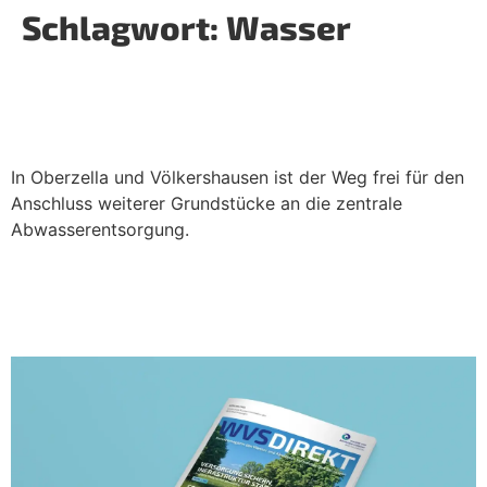
Schlagwort:
Wasser
Zentrale Abwasserentsorgung in
Vacha wächst weiter
In Oberzella und Völkershausen ist der Weg frei für den
Anschluss weiterer Grundstücke an die zentrale
Abwasserentsorgung.
Entdecken Sie unser neues
Kundenmagazin – neu dabei: Willis
Wasserwelt