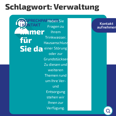
Schlagwort:
Verwaltung
ANSPRECHPARTNER
Haben Sie
Kontakt
| KONTAKT
Fragen zu
aufnehme
Immer
Ihrem
für
Trinkwasser,
Hausanschluss,
Sie da
einer Störung
oder zur
Grundstücksentwässerung?
Zu diesen und
weiteren
Themen rund
um Ihre Ver-
und
Entsorgung
stehen wir
Ihnen zur
Verfügung.