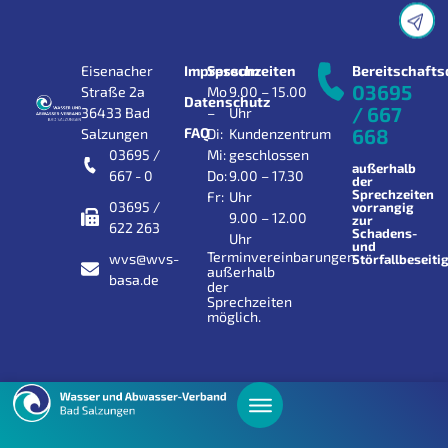
Eisenacher
Impressum
Sprechzeiten
Bereitschafts
03695
Straße 2a
Mo
9.00 – 15.00
Datenschutz
/ 667
36433 Bad
–
Uhr
FAQ
668
Salzungen
Di:
Kundenzentrum
03695 /
Mi:
geschlossen
außerhalb
667 - 0
Do:
9.00 – 17.30
der
Sprechzeiten
Fr:
Uhr
03695 /
vorrangig
9.00 – 12.00
zur
622 263
Schadens-
Uhr
und
Terminvereinbarungen
wvs@wvs-
Störfallbeseiti
außerhalb
basa.de
der
Sprechzeiten
möglich.