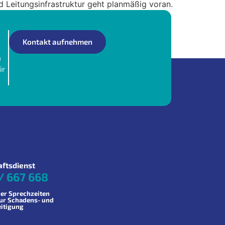
 Leitungsinfrastruktur geht planmäßig voran.
Kontakt aufnehmen
n
ir
aftsdienst
/ 667 668
er Sprechzeiten
zur Schadens- und
eitigung