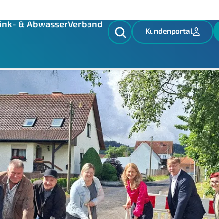
d
ink- & Abwasser
Verband
Kundenportal
 „Zum Sohl“: Verband erneuert K
pahl