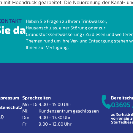
n mit Hochdruck gearbeitet: Die Neuordnung der Kanal- und
KONTAKT
Haben Sie Fragen zu Ihrem Trinkwasser,
ie da
Hausanschluss, einer Störung oder zur
Grundstücksentwässerung? Zu diesen und weitere
Themen rund um Ihre Ver- und Entsorgung stehen w
Ihnen zur Verfügung.
mpressum
Sprechzeiten
Bereitsch
03695 
Mo – Di:
9.00 – 15.00 Uhr
atenschutz
Mi:
Kundenzentrum geschlossen
außerhalb d
AQ
Do:
9.00 – 17.30 Uhr
vorrangig 
Störfallbes
Fr:
9.00 – 12.00 Uhr