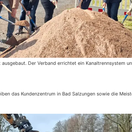
t ausgebaut. Der Verband errichtet ein Kanaltrennsystem un
en an Himmelfahrt & Pfingsten
eiben das Kundenzentrum in Bad Salzungen sowie die Meist
elwiese: Bauarbeiten gehen vora