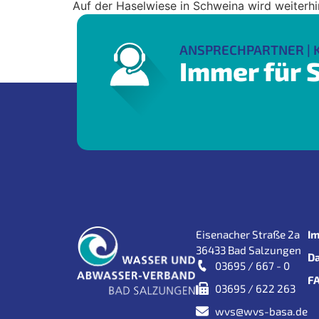
Auf der Haselwiese in Schweina wird weiterhi
ANSPRECHPARTNER | 
Immer für S
Eisenacher Straße 2a
I
36433 Bad Salzungen
D
03695 / 667 - 0
F
03695 / 622 263
wvs@wvs-basa.de