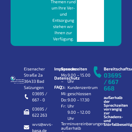
Themen rund
um Ihre Ver-
und
Entsorgung
stehen wir
Ihnen zur
Verfügung.
Eisenacher
Impressum
Sprechzeiten
Bereitschafts
03695
Straße 2a
Mo
9.00 – 15.00
Datenschutz
/ 667
36433 Bad
–
Uhr
FAQ
668
Salzungen
Di:
Kundenzentrum
03695 /
Mi:
geschlossen
außerhalb
667 - 0
Do:
9.00 – 17.30
der
Sprechzeiten
Fr:
Uhr
03695 /
vorrangig
9.00 – 12.00
zur
622 263
Schadens-
Uhr
und
Terminvereinbarungen
wvs@wvs-
Störfallbeseiti
außerhalb
basa.de