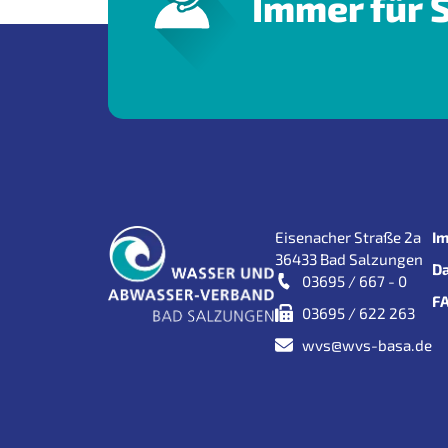
Immer für S
Eisenacher Straße 2a
I
36433 Bad Salzungen
D
03695 / 667 - 0
F
03695 / 622 263
wvs@wvs-basa.de