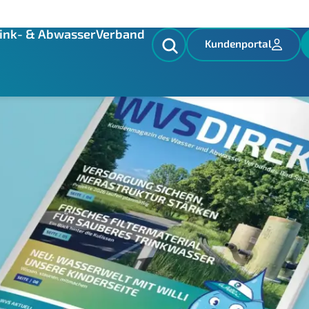
asser
ink- & Abwasser
Verband
Kundenportal
es Kundenmagazin – neu dabei: 