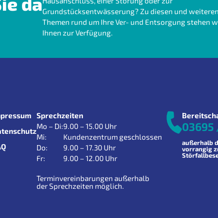
ie da
Hausanschluss, einer Störung oder zur
Grundstücksentwässerung? Zu diesen und weitere
Themen rund um Ihre Ver- und Entsorgung stehen w
Ihnen zur Verfügung.
mpressum
Sprechzeiten
Bereitsch
03695 
Mo – Di:
9.00 – 15.00 Uhr
atenschutz
Mi:
Kundenzentrum geschlossen
außerhalb d
AQ
Do:
9.00 – 17.30 Uhr
vorrangig 
Störfallbes
Fr:
9.00 – 12.00 Uhr
Terminvereinbarungen außerhalb
der Sprechzeiten möglich.