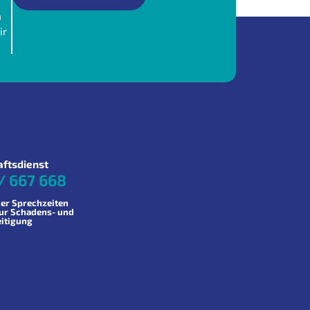
n
ir
aftsdienst
/ 667 668
er Sprechzeiten
zur Schadens- und
eitigung