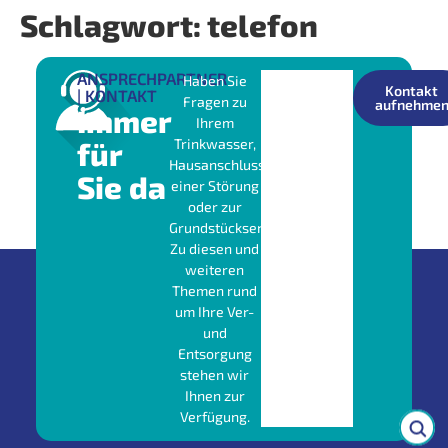
Schlagwort:
telefon
ANSPRECHPARTNER
Haben Sie
Kontakt
| KONTAKT
Fragen zu
aufnehme
Immer
Ihrem
für
Trinkwasser,
Hausanschluss,
Sie da
einer Störung
oder zur
Grundstücksentwässerung?
Zu diesen und
weiteren
Themen rund
um Ihre Ver-
und
Entsorgung
stehen wir
Ihnen zur
Verfügung.