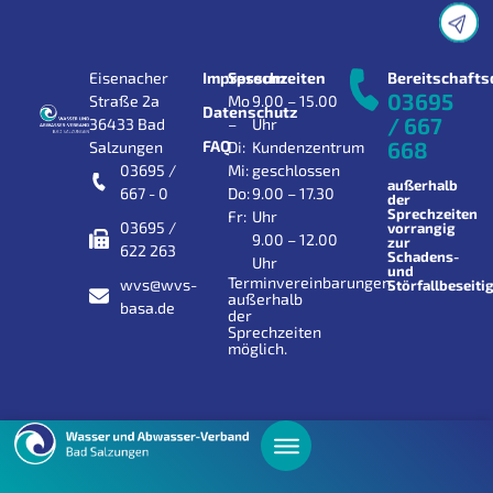
Eisenacher
Impressum
Sprechzeiten
Bereitschafts
03695
Straße 2a
Mo
9.00 – 15.00
Datenschutz
/ 667
36433 Bad
–
Uhr
FAQ
668
Salzungen
Di:
Kundenzentrum
03695 /
Mi:
geschlossen
außerhalb
667 - 0
Do:
9.00 – 17.30
der
Sprechzeiten
Fr:
Uhr
03695 /
vorrangig
9.00 – 12.00
zur
622 263
Schadens-
Uhr
und
Terminvereinbarungen
wvs@wvs-
Störfallbeseiti
außerhalb
basa.de
der
Sprechzeiten
möglich.