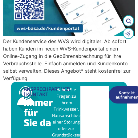
Der Kundenservice des WVS wird digitaler: Ab sofort
haben Kunden im neuen WVS-Kundenportal einen
Online-Zugang in die Gebührenabrechnung für ihre
Verbrauchsstelle. Einfach anmelden und Kundenkonto
selbst verwalten. Dieses Angebot* steht kostenfrei zur
Verfügung.
ANSPRECHPARTNER
Haben Sie
Kontakt
| KONTAKT
Fragen zu
aufnehme
Immer
Ihrem
für
Trinkwasser,
Hausanschluss,
Sie da
einer Störung
oder zur
Grundstücksentwässerung?