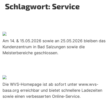
Schlagwort:
Service
Geänderte Öffnungszeiten an
Himmelfahrt & Pfingsten
Am 14. & 15.05.2026 sowie an 25.05.2026 bleiben das
Kundenzentrum in Bad Salzungen sowie die
Meisterbereiche geschlossen.
WVS-Homepage jetzt unter .org
erreichbar
Die WVS-Homepage ist ab sofort unter www.wvs-
basa.org erreichbar und bietet schnellere Ladezeiten
sowie einen verbesserten Online-Service.
Am Gründonnerstag sind das
Kundenzentrum und die