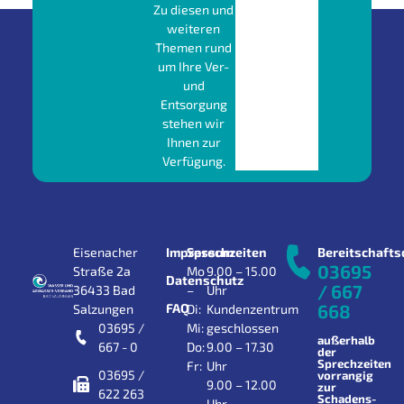
Zu diesen und
weiteren
Themen rund
um Ihre Ver-
und
Entsorgung
stehen wir
Ihnen zur
Verfügung.
Eisenacher
Impressum
Sprechzeiten
Bereitschafts
03695
Straße 2a
Mo
9.00 – 15.00
Datenschutz
/ 667
36433 Bad
–
Uhr
FAQ
668
Salzungen
Di:
Kundenzentrum
03695 /
Mi:
geschlossen
außerhalb
667 - 0
Do:
9.00 – 17.30
der
Sprechzeiten
Fr:
Uhr
03695 /
vorrangig
9.00 – 12.00
zur
622 263
Schadens-
Uhr