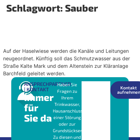
Schlagwort:
Sauber
Bauarbeiten auf der Haselwiese in
Schweina
Auf der Haselwiese werden die Kanäle und Leitungen
neugeordnet. Künftig soll das Schmutzwasser aus der
Straße Kalte Mark und dem Altenstein zur Kläranlage
Barchfeld geleitet werden.
ANSPRECHPARTNER
Haben Sie
Kontakt
| KONTAKT
Fragen zu
aufnehme
Immer
Ihrem
für
Trinkwasser,
Hausanschluss,
Sie da
einer Störung
oder zur
Grundstücksentwässerung?
Zu diesen und