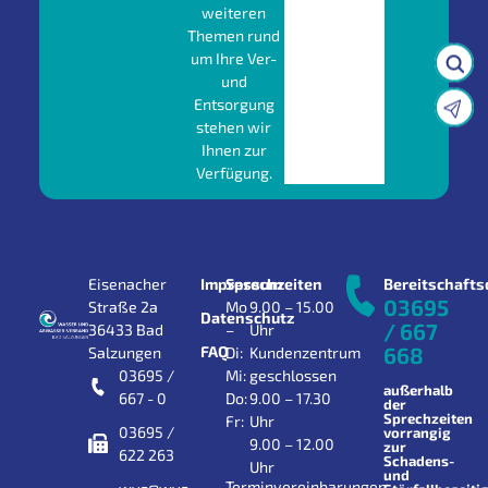
weiteren
Themen rund
um Ihre Ver-
und
Entsorgung
stehen wir
Ihnen zur
Verfügung.
Eisenacher
Impressum
Sprechzeiten
Bereitschafts
03695
Straße 2a
Mo
9.00 – 15.00
Datenschutz
/ 667
36433 Bad
–
Uhr
FAQ
668
Salzungen
Di:
Kundenzentrum
03695 /
Mi:
geschlossen
außerhalb
667 - 0
Do:
9.00 – 17.30
der
Sprechzeiten
Fr:
Uhr
03695 /
vorrangig
9.00 – 12.00
zur
622 263
Schadens-
Uhr
und
Terminvereinbarungen