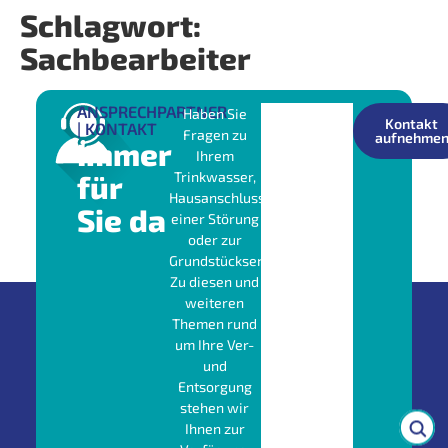
Schlagwort:
Sachbearbeiter
ANSPRECHPARTNER
Haben Sie
Kontakt
| KONTAKT
Fragen zu
aufnehme
Immer
Ihrem
für
Trinkwasser,
Hausanschluss,
Sie da
einer Störung
oder zur
Grundstücksentwässerung?
Zu diesen und
weiteren
Themen rund
um Ihre Ver-
und
Entsorgung
stehen wir
Ihnen zur