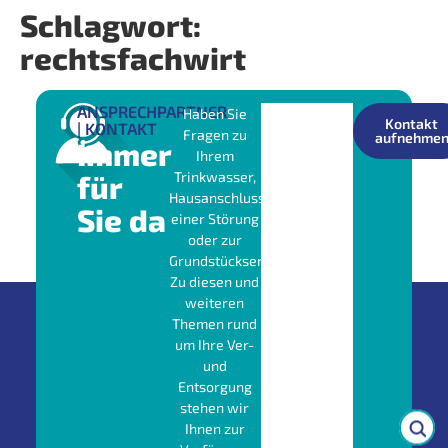
Schlagwort:
rechtsfachwirt
ANSPRECHPARTNER
Haben Sie
Kontakt
| KONTAKT
Fragen zu
aufnehme
Immer
Ihrem
für
Trinkwasser,
Hausanschluss,
Sie da
einer Störung
oder zur
Grundstücksentwässerung?
Zu diesen und
weiteren
Themen rund
um Ihre Ver-
und
Entsorgung
stehen wir
Ihnen zur