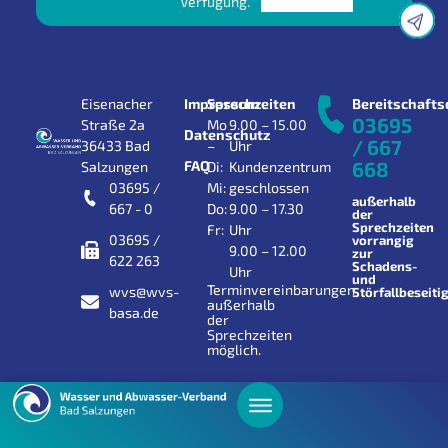
Verfügung.
Eisenacher
Impressum
Sprechzeiten
Bereitschafts
03695
Straße 2a
Mo
9.00 – 15.00
Datenschutz
/ 667
36433 Bad
–
Uhr
FAQ
668
Salzungen
Di:
Kundenzentrum
03695 /
Mi:
geschlossen
außerhalb
667 - 0
Do:
9.00 – 17.30
der
Sprechzeiten
Fr:
Uhr
03695 /
vorrangig
9.00 – 12.00
zur
622 263
Schadens-
Uhr
und
Terminvereinbarungen
wvs@wvs-
Störfallbeseiti
außerhalb
basa.de
der
Sprechzeiten
möglich.