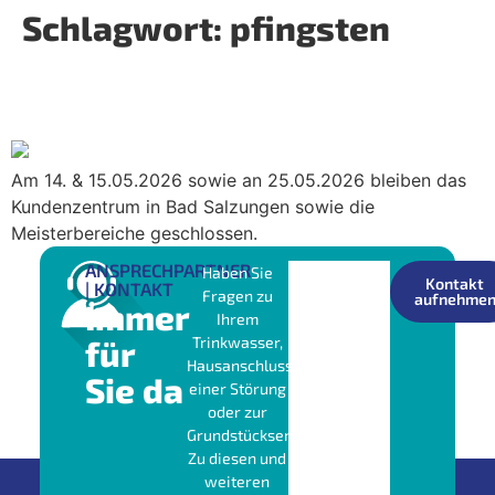
Schlagwort:
pfingsten
Geänderte Öffnungszeiten an
Himmelfahrt & Pfingsten
Am 14. & 15.05.2026 sowie an 25.05.2026 bleiben das
Kundenzentrum in Bad Salzungen sowie die
Meisterbereiche geschlossen.
ANSPRECHPARTNER
Haben Sie
Kontakt
| KONTAKT
Fragen zu
aufnehme
Immer
Ihrem
für
Trinkwasser,
Hausanschluss,
Sie da
einer Störung
oder zur
Grundstücksentwässerung?
Zu diesen und
weiteren