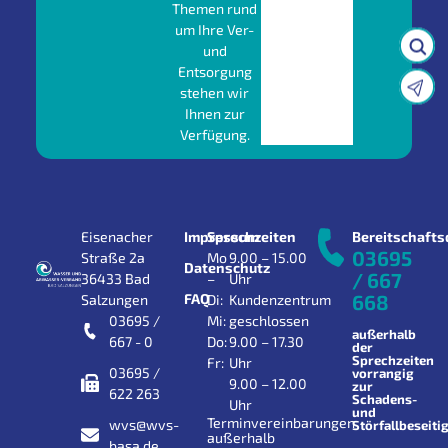
Themen rund
um Ihre Ver-
und
Entsorgung
stehen wir
Ihnen zur
Verfügung.
Eisenacher
Impressum
Sprechzeiten
Bereitschafts
03695
Straße 2a
Mo
9.00 – 15.00
Datenschutz
/ 667
36433 Bad
–
Uhr
FAQ
668
Salzungen
Di:
Kundenzentrum
03695 /
Mi:
geschlossen
außerhalb
667 - 0
Do:
9.00 – 17.30
der
Sprechzeiten
Fr:
Uhr
03695 /
vorrangig
9.00 – 12.00
zur
622 263
Schadens-
Uhr
und
Terminvereinbarungen
wvs@wvs-
Störfallbeseiti
außerhalb
basa.de