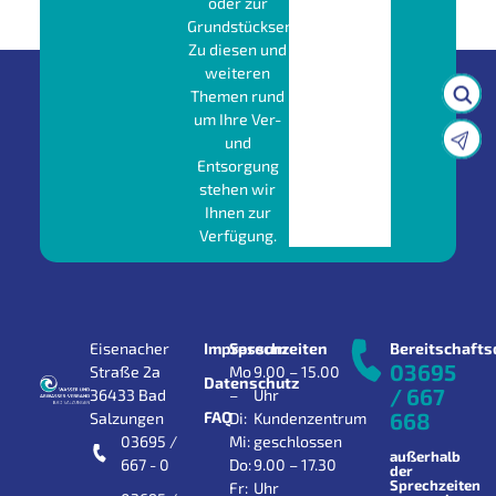
oder zur
Grundstücksentwässerung?
Zu diesen und
weiteren
Themen rund
um Ihre Ver-
und
Entsorgung
stehen wir
Ihnen zur
Verfügung.
Eisenacher
Impressum
Sprechzeiten
Bereitschafts
03695
Straße 2a
Mo
9.00 – 15.00
Datenschutz
/ 667
36433 Bad
–
Uhr
FAQ
668
Salzungen
Di:
Kundenzentrum
03695 /
Mi:
geschlossen
außerhalb
667 - 0
Do:
9.00 – 17.30
der
Sprechzeiten
Fr:
Uhr