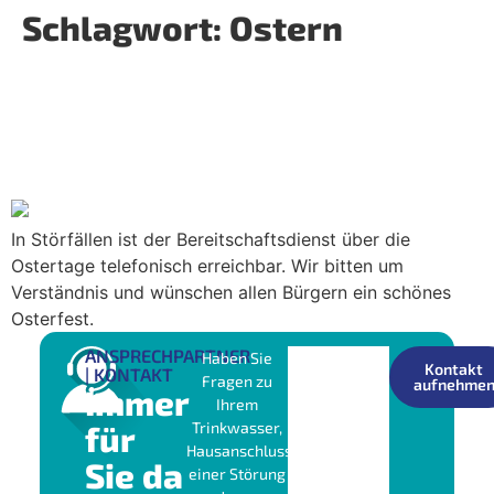
Schlagwort:
Ostern
Am Gründonnerstag sind das
Kundenzentrum und die
Meisterbereiche ab 13 Uhr
geschlossen
In Störfällen ist der Bereitschaftsdienst über die
Ostertage telefonisch erreichbar. Wir bitten um
Verständnis und wünschen allen Bürgern ein schönes
Osterfest.
ANSPRECHPARTNER
Haben Sie
Kontakt
| KONTAKT
Fragen zu
aufnehme
Immer
Ihrem
für
Trinkwasser,
Hausanschluss,
Sie da
einer Störung