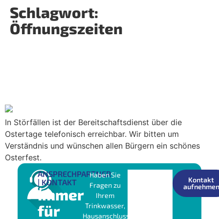
Schlagwort:
Öffnungszeiten
Am Gründonnerstag sind das
Kundenzentrum und die
Meisterbereiche ab 13 Uhr
geschlossen
In Störfällen ist der Bereitschaftsdienst über die
Ostertage telefonisch erreichbar. Wir bitten um
Verständnis und wünschen allen Bürgern ein schönes
Osterfest.
ANSPRECHPARTNER
Haben Sie
Kontakt
| KONTAKT
Fragen zu
aufnehme
Immer
Ihrem
für
Trinkwasser,
Hausanschluss,