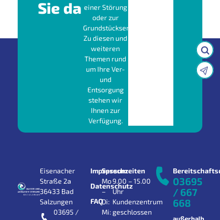
Sie da
einer Störung
oder zur
Grundstücksentwässerung?
Zu diesen und
weiteren
Themen rund
um Ihre Ver-
und
Entsorgung
stehen wir
Ihnen zur
Verfügung.
Eisenacher
Impressum
Sprechzeiten
Bereitschafts
03695
Straße 2a
Mo
9.00 – 15.00
Datenschutz
/ 667
36433 Bad
–
Uhr
FAQ
668
Salzungen
Di:
Kundenzentrum
03695 /
Mi:
geschlossen
außerhalb