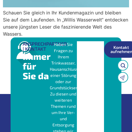
Schauen Sie gleich in Ihr Kundenmagazin und bleiben
Sie auf dem Laufenden. In „Willis Wasserwelt“ entdecken
unsere jüngsten Leser die faszinierende Welt des
Wassers.
ANSPRECHPARTNER
Haben Sie
Kontakt
| KONTAKT
Fragen zu
aufnehme
Immer
Ihrem
für
Trinkwasser,
Hausanschluss,
Sie da
einer Störung
oder zur
Grundstücksentwässerung?
Zu diesen und
weiteren
Themen rund
um Ihre Ver-
und
Entsorgung
stehen wir