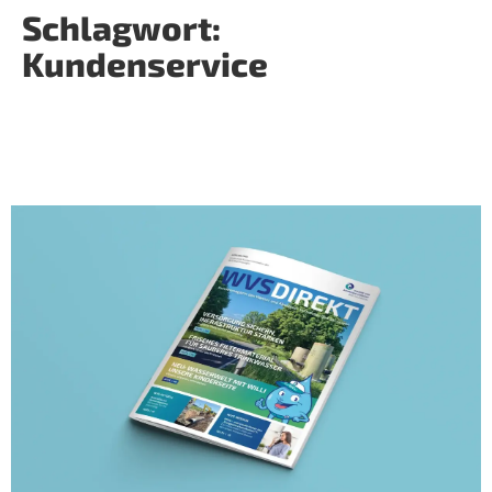
Schlagwort:
Kundenservice
Entdecken Sie unser neues
Kundenmagazin – neu dabei: Willis
Wasserwelt