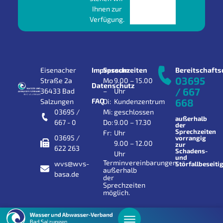
Ihnen zur
Verfügung.
Eisenacher
Impressum
Sprechzeiten
Bereitschafts
03695
Straße 2a
Mo
9.00 – 15.00
Datenschutz
/ 667
36433 Bad
–
Uhr
FAQ
668
Salzungen
Di:
Kundenzentrum
03695 /
Mi:
geschlossen
außerhalb
667 - 0
Do:
9.00 – 17.30
der
Sprechzeiten
Fr:
Uhr
03695 /
vorrangig
9.00 – 12.00
zur
622 263
Schadens-
Uhr
und
Terminvereinbarungen
wvs@wvs-
Störfallbeseiti
außerhalb
basa.de
der
Sprechzeiten
möglich.