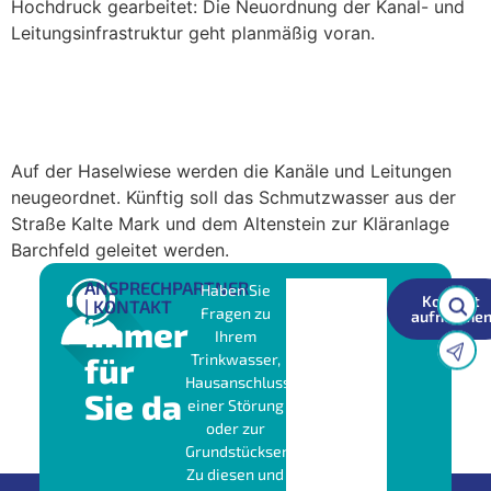
Hochdruck gearbeitet: Die Neuordnung der Kanal- und
Leitungsinfrastruktur geht planmäßig voran.
Bauarbeiten auf der Haselwiese in
Schweina
Auf der Haselwiese werden die Kanäle und Leitungen
neugeordnet. Künftig soll das Schmutzwasser aus der
Straße Kalte Mark und dem Altenstein zur Kläranlage
Barchfeld geleitet werden.
ANSPRECHPARTNER
Haben Sie
Kontakt
| KONTAKT
Fragen zu
aufnehme
Immer
Ihrem
für
Trinkwasser,
Hausanschluss,
Sie da
einer Störung
oder zur
Grundstücksentwässerung?
Zu diesen und