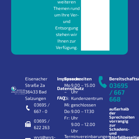
weiteren
Themen rund
um Ihre Ver-
und
Entsorgung
stehen wir
Ihnen zur
Verfügung.
Eisenacher
Impressum
Sprechzeiten
Bereitschafts
03695
Straße 2a
Mo
9.00 – 15.00
Datenschutz
/ 667
36433 Bad
–
Uhr
FAQ
668
Salzungen
Di:
Kundenzentrum
03695 /
Mi:
geschlossen
außerhalb
667 - 0
Do:
9.00 – 17.30
der
Sprechzeiten
Fr:
Uhr
03695 /
vorrangig
9.00 – 12.00
zur
622 263
Schadens-
Uhr
und
Terminvereinbarungen
wvs@wvs-
Störfallbeseiti