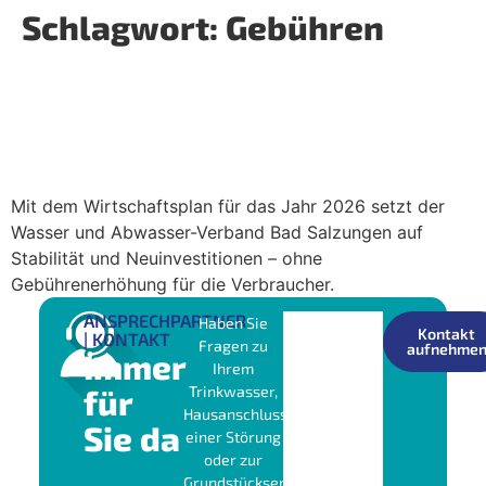
Schlagwort:
Gebühren
Wirtschaftsplan 2026: WVS Bad
Salzungen hält Gebühren stabil und
stärkt die regionale Infrastruktur
Mit dem Wirtschaftsplan für das Jahr 2026 setzt der
Wasser und Abwasser-Verband Bad Salzungen auf
Stabilität und Neuinvestitionen – ohne
Gebührenerhöhung für die Verbraucher.
ANSPRECHPARTNER
Haben Sie
Kontakt
| KONTAKT
Fragen zu
aufnehme
Immer
Ihrem
für
Trinkwasser,
Hausanschluss,
Sie da
einer Störung
oder zur
Grundstücksentwässerung?