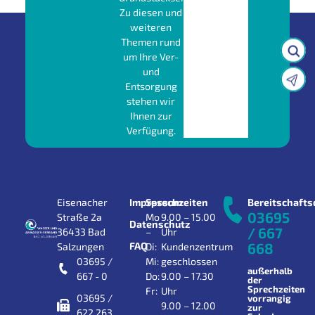
Zu diesen und
weiteren
Themen rund
um Ihre Ver-
und
Entsorgung
stehen wir
Ihnen zur
Verfügung.
Eisenacher
Impressum
Sprechzeiten
Bereitschafts
03695
Straße 2a
Mo
9.00 – 15.00
Datenschutz
/ 667
36433 Bad
–
Uhr
FAQ
668
Salzungen
Di:
Kundenzentrum
03695 /
Mi:
geschlossen
außerhalb
667 - 0
Do:
9.00 – 17.30
der
Sprechzeiten
Fr:
Uhr
03695 /
vorrangig
9.00 – 12.00
zur
622 263