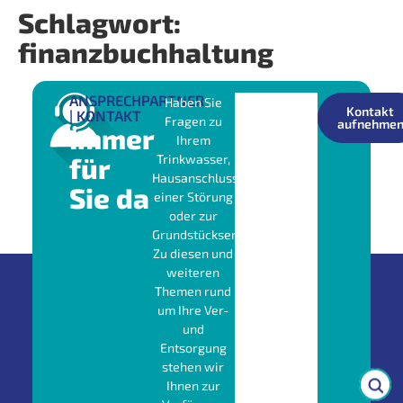
Schlagwort:
finanzbuchhaltung
ANSPRECHPARTNER
Haben Sie
Kontakt
| KONTAKT
Fragen zu
aufnehme
Immer
Ihrem
für
Trinkwasser,
Hausanschluss,
Sie da
einer Störung
oder zur
Grundstücksentwässerung?
Zu diesen und
weiteren
Themen rund
um Ihre Ver-
und
Entsorgung
stehen wir
Ihnen zur