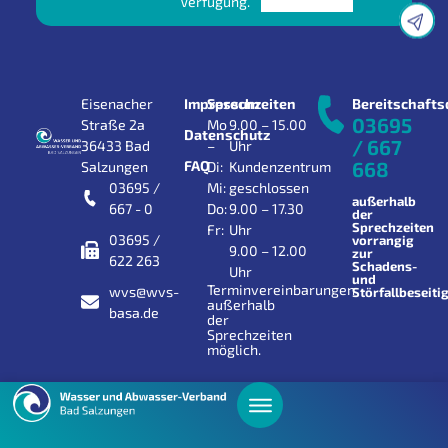
Verfügung.
Eisenacher
Impressum
Sprechzeiten
Bereitschafts
03695
Straße 2a
Mo
9.00 – 15.00
Datenschutz
/ 667
36433 Bad
–
Uhr
FAQ
668
Salzungen
Di:
Kundenzentrum
03695 /
Mi:
geschlossen
außerhalb
667 - 0
Do:
9.00 – 17.30
der
Sprechzeiten
Fr:
Uhr
03695 /
vorrangig
9.00 – 12.00
zur
622 263
Schadens-
Uhr
und
Terminvereinbarungen
wvs@wvs-
Störfallbeseiti
außerhalb
basa.de
der
Sprechzeiten
möglich.