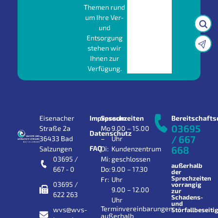
Themen rund
um Ihre Ver-
und
Entsorgung
stehen wir
Ihnen zur
Verfügung.
Eisenacher
Impressum
Sprechzeiten
Bereitschafts
03695
Straße 2a
Mo
9.00 – 15.00
Datenschutz
/ 667
36433 Bad
–
Uhr
FAQ
668
Salzungen
Di:
Kundenzentrum
03695 /
Mi:
geschlossen
außerhalb
667 - 0
Do:
9.00 – 17.30
der
Sprechzeiten
Fr:
Uhr
03695 /
vorrangig
9.00 – 12.00
zur
622 263
Schadens-
Uhr
und
Terminvereinbarungen
wvs@wvs-
Störfallbeseiti
außerhalb