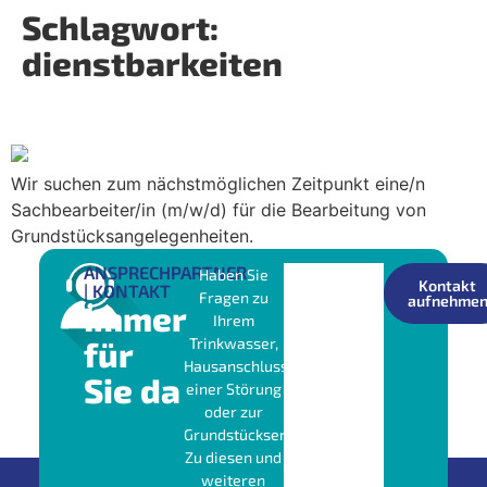
Schlagwort:
dienstbarkeiten
Wir suchen Verstärkung
Wir suchen zum nächstmöglichen Zeitpunkt eine/n
Sachbearbeiter/in (m/w/d) für die Bearbeitung von
Grundstücksangelegenheiten.
ANSPRECHPARTNER
Haben Sie
Kontakt
| KONTAKT
Fragen zu
aufnehme
Immer
Ihrem
für
Trinkwasser,
Hausanschluss,
Sie da
einer Störung
oder zur
Grundstücksentwässerung?
Zu diesen und
weiteren