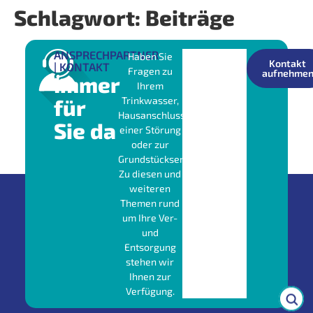
Schlagwort:
Beiträge
ANSPRECHPARTNER
Haben Sie
Kontakt
| KONTAKT
Fragen zu
aufnehme
Immer
Ihrem
für
Trinkwasser,
Hausanschluss,
Sie da
einer Störung
oder zur
Grundstücksentwässerung?
Zu diesen und
weiteren
Themen rund
um Ihre Ver-
und
Entsorgung
stehen wir
Ihnen zur
Verfügung.