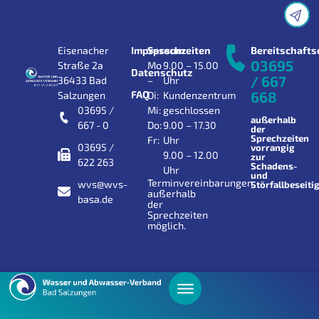
Eisenacher
Impressum
Sprechzeiten
Bereitschafts
03695
Straße 2a
Mo
9.00 – 15.00
Datenschutz
/ 667
36433 Bad
–
Uhr
FAQ
668
Salzungen
Di:
Kundenzentrum
03695 /
Mi:
geschlossen
außerhalb
667 - 0
Do:
9.00 – 17.30
der
Sprechzeiten
Fr:
Uhr
03695 /
vorrangig
9.00 – 12.00
zur
622 263
Schadens-
Uhr
und
Terminvereinbarungen
wvs@wvs-
Störfallbeseiti
außerhalb
basa.de
der
Sprechzeiten
möglich.