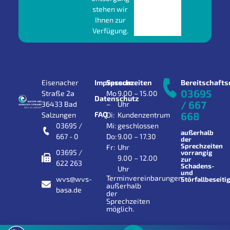
stehen wir
Ihnen zur
Verfügung.
Eisenacher
Impressum
Sprechzeiten
Bereitschafts
03695
Straße 2a
Mo
9.00 – 15.00
Datenschutz
/ 667
36433 Bad
–
Uhr
FAQ
668
Salzungen
Di:
Kundenzentrum
03695 /
Mi:
geschlossen
außerhalb
667 - 0
Do:
9.00 – 17.30
der
Sprechzeiten
Fr:
Uhr
03695 /
vorrangig
9.00 – 12.00
zur
622 263
Schadens-
Uhr
und
Terminvereinbarungen
wvs@wvs-
Störfallbeseiti
außerhalb
basa.de
der
Sprechzeiten
möglich.