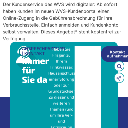
Der Kundenservice des WVS wird digitaler: Ab sofort
haben Kunden im neuen WVS-Kundenportal einen
Online-Zugang in die Gebührenabrechnung für ihre
Verbrauchsstelle. Einfach anmelden und Kundenkonto
selbst verwalten. Dieses Angebot* steht kostenfrei zur
Verfügung.
ANSPRECHPARTNER
Haben Sie
Kontakt
| KONTAKT
Fragen zu
aufnehme
Immer
Ihrem
für
Trinkwasser,
Hausanschluss,
Sie da
einer Störung
oder zur
Grundstücksentwässerung?
Zu diesen und
weiteren
Themen rund
um Ihre Ver-
und
Entsorgung