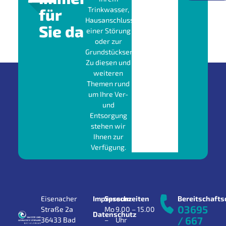
für
Trinkwasser,
Hausanschluss,
Sie da
einer Störung
oder zur
Grundstücksentwässerung?
Zu diesen und
weiteren
Themen rund
um Ihre Ver-
und
Entsorgung
stehen wir
Ihnen zur
Verfügung.
Eisenacher
Impressum
Sprechzeiten
Bereitschafts
03695
Straße 2a
Mo
9.00 – 15.00
Datenschutz
/ 667
36433 Bad
–
Uhr